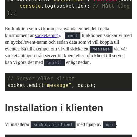
console
.log(socket.id); 
// Nått lång o
En funktion som vi kommer använda en hel del i detta
kursmoment är
socket.emit()
. I
funktionen skickar vi med
emit
en nyckel/event-namn och sedan data som vi vill koppla till
eventet. Så till exempel om vi vill skicka ett
via vår
message
socket antingen från server till klient eller från klient till server,
kan vi göra det med
enligt nedan.
emit()
// Server eller klient
socket.emit(
"message"
Installation i klienten
Vi installerar
med hjälp av
.
socket.io-client
npm