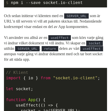
$
npm i --save socket.io-client
Och sedan initierar vi klienten med en
som är
SERVER_URL
URL’n till servern vi vill att paketen skickas till. Nedanstående
kodexempel visar endast en del av App komponenten.
Vi använder oss alltså av en
som körs varje gång
useEffect
vi ändrar vilket dokument vi vill ändra. Vi skapar en
socket
utifrån
.
delen av vårt
SERVER_URL
return
useEffect
anropas varje gång vi ändrar dokument med och tar bort socket
för att städa upp.
// Klient
import
 { io } 
from
"socket.io-client"
;

let
 socket;

function
App
(
) 
{

    useEffect(
() =>
 {

      socket = io(SERVER_URL);
