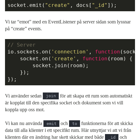
socket.emit(
"create"
, docs[
"_id"
Vi tar “emot” med en EventListener på server sidan som lyssnar
på “create” events.
// Server
io.sockets.on(
'connection'
, 
function
(
socke
    socket.on(
'create'
, 
function
(
room
) 
{

        socket.join(room);

    });

Vi använder sedan
för att skapa ett rum som automatiskt
join
är kopplat till den specifika socket och dokument som vi vill
koppla upp oss mot.
Vi kan nu använda
och
funktionerna för att skicka
emit
to
data till alla klienter i ett specifikt rum. Här utnyttjar vi att vi från
klienten där en ändring har skett skickar med både
och
_id