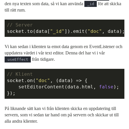
den nya texten som data, så vi kan använda
för att skicka
_id
till rätt rum.
// Server
socket.to(data[
"_id"
]).emit(
"doc"
Vi kan sedan i klienten ta emot data genom en EventListener och
uppdatera värdet i vår text editor. Denna del har vi i vår
från tidigare.
useEffect
// Klient
socket.on(
"doc"
, 
(
data
) =>
 {

    setEditorContent(data.html, 
false
);

På liknande sätt kan vi från klienten skicka en uppdatering till
servern, som vi sedan tar hand om på servern och skickar ut till
alla andra klienter.