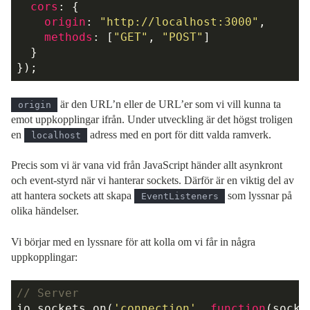
cors
: {

origin
: 
"http://localhost:3000"
,

methods
: [
"GET"
, 
"POST"
]

  }

är den URL’n eller de URL’er som vi vill kunna ta
origin
emot uppkopplingar ifrån. Under utveckling är det högst troligen
en
adress med en port för ditt valda ramverk.
localhost
Precis som vi är vana vid från JavaScript händer allt asynkront
och event-styrd när vi hanterar sockets. Därför är en viktig del av
att hantera sockets att skapa
som lyssnar på
EventListeners
olika händelser.
Vi börjar med en lyssnare för att kolla om vi får in några
uppkopplingar:
// Server
io.sockets.on(
'connection'
, 
function
(
socke