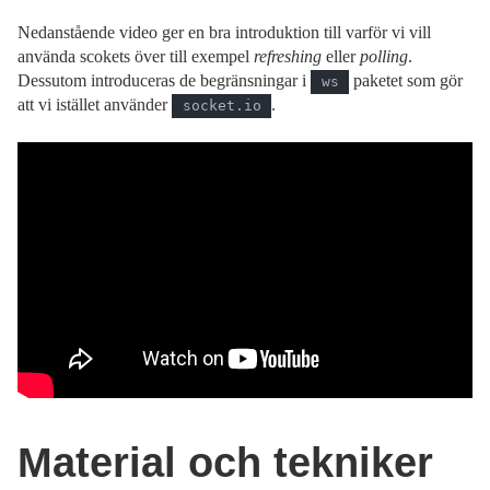
Nedanstående video ger en bra introduktion till varför vi vill
använda scokets över till exempel
refreshing
eller
polling
.
Dessutom introduceras de begränsningar i
paketet som gör
ws
att vi istället använder
.
socket.io
Material och tekniker