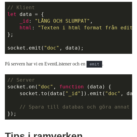
// Klient
let
 data = {

_id
: 
"LÅNG OCH SLUMPAT"
,

html
: 
"Texten i html format från edito
};

socket.emit(
"doc"
På servern har vi en EventListener och en
.
emit
// Server
socket.on(
"doc"
, 
function
 (
data
) 
{

    socket.to(data[
"_id"
]).emit(
"doc"
, data
// Spara till databas och göra annat m
Tips i ramverken