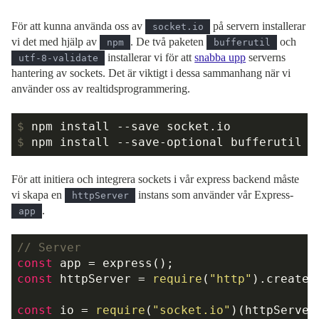
För att kunna använda oss av
på servern installerar
socket.io
vi det med hjälp av
. De två paketen
och
npm
bufferutil
installerar vi för att
snabba upp
serverns
utf-8-validate
hantering av sockets. Det är viktigt i dessa sammanhang när vi
använder oss av realtidsprogrammering.
$
npm install --save socket.io
$
npm install --save-optional bufferutil u
För att initiera och integrera sockets i vår express backend måste
vi skapa en
instans som använder vår Express-
httpServer
.
app
// Server
const
const
 httpServer = 
require
(
"http"
).createS
const
 io = 
require
(
"socket.io"
)(httpServer,